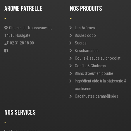
AROME PATRELLE
NOS PRODUITS
-
-
Chemin de Trousseauville,
Les Arômes
14510 Houlgate
Boules coco
02 31 28 18 00
Sucres
Kirschamanda
Coulis & sauce au chocolat
Confits & Chutneys
Blanc d'oeuf en poudre
Ingrédient aide à la pâtisserie &
confiserie
Cacahuètes caramélisées
NOS SERVICES
-