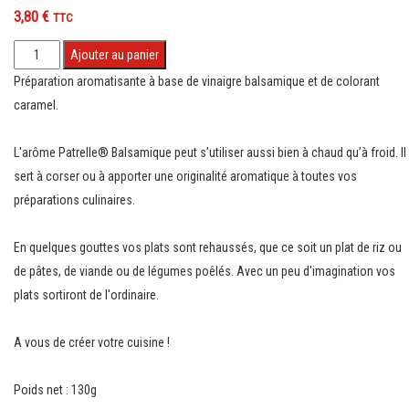
3,80
€
TTC
quantité
Ajouter au panier
de
Préparation aromatisante à base de vinaigre balsamique et de colorant
Arôme
caramel.
Patrelle®
Balsamique
L'arôme Patrelle® Balsamique peut s’utiliser aussi bien à chaud qu’à froid. Il
sert à corser ou à apporter une originalité aromatique à toutes vos
préparations culinaires.
En quelques gouttes vos plats sont rehaussés, que ce soit un plat de riz ou
de pâtes, de viande ou de légumes poêlés. Avec un peu d'imagination vos
plats sortiront de l'ordinaire.
A vous de créer votre cuisine !
Poids net : 130g