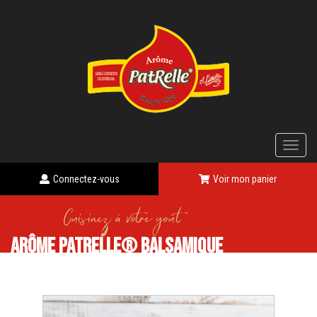
Panneau de gestion des cookies
Toggle
naviga
Connectez-vous
Voir mon panier
Cuisinez à votre goût
Arôme Patrelle® Balsamique