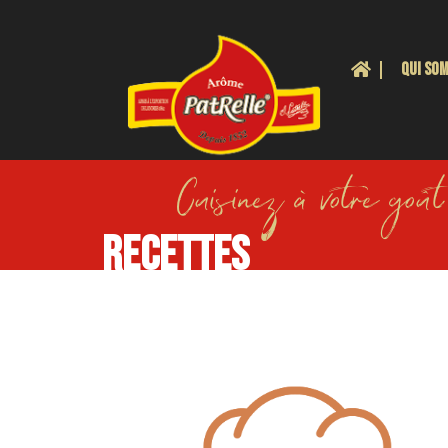
Panneau de gestion des cookies
QUI SO
Les Ar
Boules
Cuisinez à votre goût
Kirsch
Ingrédi
Cacahu
Recettes