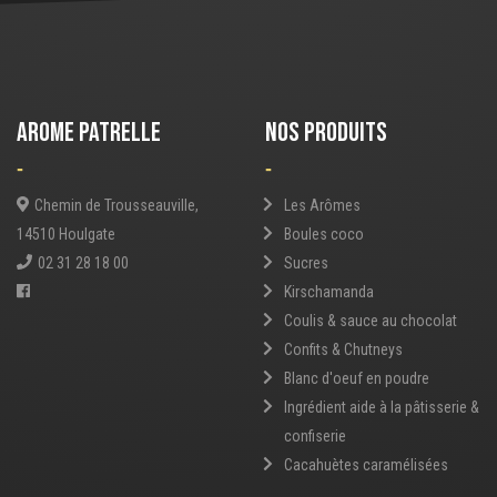
AROME PATRELLE
NOS PRODUITS
-
-
Chemin de Trousseauville,
Les Arômes
14510 Houlgate
Boules coco
02 31 28 18 00
Sucres
Kirschamanda
Coulis & sauce au chocolat
Confits & Chutneys
Blanc d'oeuf en poudre
Ingrédient aide à la pâtisserie &
confiserie
Cacahuètes caramélisées